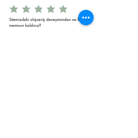
Sitemizdeki alışveriş deneyiminden ne kadar
memnun kaldınız?
Sitemizden tekrar alışveriş yapmayı
düşünürmüsünüz?
Evet
Hayır
E-Postanız
Gönder