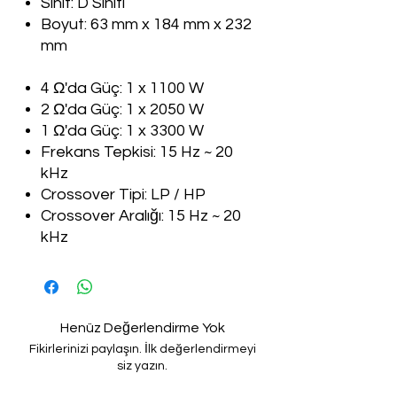
Sınıf: D Sınıfı
Boyut: 63 mm x 184 mm x 232
mm
4 Ω'da Güç: 1 x
1100 W
2
Ω'da Güç: 1 x 2050 W
1
Ω'da Güç: 1 x 3300 W
Frekans Tepkisi: 15 H
z ~ 20
kHz
Crossover Tipi: LP / HP
Crossover Aralığı:
15 Hz ~ 20
kHz
Henüz Değerlendirme Yok
Fikirlerinizi paylaşın. İlk değerlendirmeyi
siz yazın.