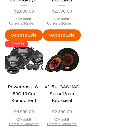
Fiyat
Fiyat
₺2.690,00
₺2.390,00
KDV dahil
|
KDV dahil
|
Ücretsiz Gönderim
Ücretsiz Gönderim
Sepete Ekle
Sepete Ekle
3 TAKSİT
Powerbass - S-
X1-54 | GAS MAD
50C 13 Cm
Serisi 13 cm
Komponent
Koaksiyel
Fiyat
Fiyat
₺4.990,00
₺2.390,00
KDV dahil
|
KDV dahil
|
Ücretsiz Gönderim
Ücretsiz Gönderim