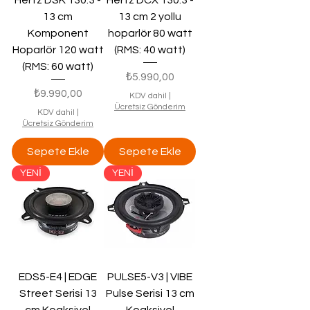
Hertz DSK 130.3 -
Hertz DCX 130.3 -
13 cm
13 cm 2 yollu
Komponent
hoparlör 80 watt
Hoparlör 120 watt
(RMS: 40 watt)
(RMS: 60 watt)
Fiyat
₺5.990,00
Fiyat
₺9.990,00
KDV dahil
|
Ücretsiz Gönderim
KDV dahil
|
Ücretsiz Gönderim
Sepete Ekle
Sepete Ekle
YENİ
YENİ
EDS5-E4 | EDGE
PULSE5-V3 | VIBE
Street Serisi 13
Pulse Serisi 13 cm
cm Koaksiyel
Koaksiyel