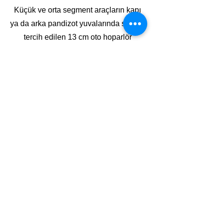
Küçük ve orta segment araçların kapı
ya da arka pandizot yuvalarında sıklıkla
tercih edilen 13 cm oto hoparlör
modelleri, kompakt tasarımlarıyla
yüksek ses kalitesini bir arada sunar.
Hertz, Vibe, Edge gibi dünya
markalarının 13 cm komponent ve
koaksiyel seçenekleri, aracınızın
orijinal teyp veya amplifikatör
altyapısına tam uyum sağlayarak
premium bir akustik deneyim yaratır.
Sıkça Sorulan Sorular