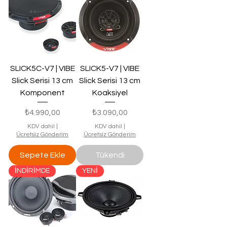
SLICK5C-V7 | VIBE
SLICK5-V7 | VIBE
Slick Serisi 13 cm
Slick Serisi 13 cm
Komponent
Koaksiyel
Fiyat
Fiyat
₺4.990,00
₺3.090,00
KDV dahil
|
KDV dahil
|
Ücretsiz Gönderim
Ücretsiz Gönderim
Sepete Ekle
Tükendi
İNDİRİMDE
YENİ