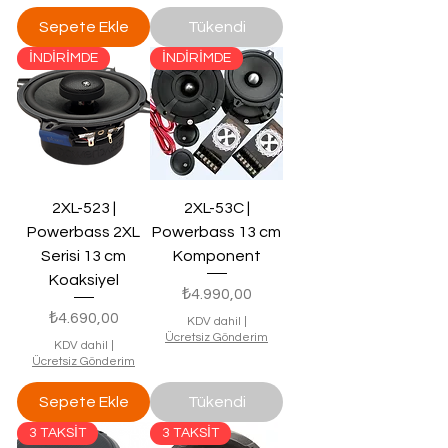
Sepete Ekle
Tükendi
İNDİRİMDE
İNDİRİMDE
2XL-523 |
2XL-53C |
Powerbass 2XL
Powerbass 13 cm
Serisi 13 cm
Komponent
Koaksiyel
Fiyat
₺4.990,00
Fiyat
₺4.690,00
KDV dahil
|
Ücretsiz Gönderim
KDV dahil
|
Ücretsiz Gönderim
Sepete Ekle
Tükendi
3 TAKSİT
3 TAKSİT