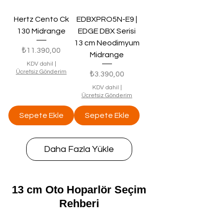
Hertz Cento Ck
EDBXPRO5N-E9 |
130 Midrange
EDGE DBX Serisi
13 cm Neodimyum
Fiyat
₺11.390,00
Midrange
KDV dahil
|
Ücretsiz Gönderim
Fiyat
₺3.390,00
KDV dahil
|
Ücretsiz Gönderim
Sepete Ekle
Sepete Ekle
Daha Fazla Yükle
13 cm Oto Hoparlör Seçim
Rehberi