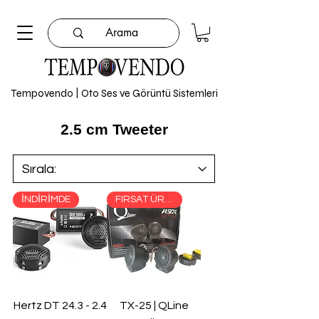
Tempovendo | Oto Ses ve Görüntü Sistemleri
2.5 cm Tweeter
İNDİRİMDE
FIRSAT ÜRÜNÜ
Hertz DT 24.3 - 2.4
TX-25 | QLine