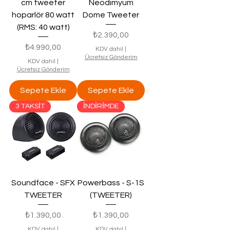
cm tweeter
Neodimyum
hoparlör 80 watt
Dome Tweeter
(RMS: 40 watt)
Fiyat
₺2.390,00
Fiyat
₺4.990,00
KDV dahil
|
Ücretsiz Gönderim
KDV dahil
|
Ücretsiz Gönderim
Sepete Ekle
Sepete Ekle
3 TAKSİT
İNDİRİMDE
Soundface - SFX
Powerbass - S-1S
TWEETER
(TWEETER)
Fiyat
Fiyat
₺1.390,00
₺1.390,00
KDV dahil
|
KDV dahil
|