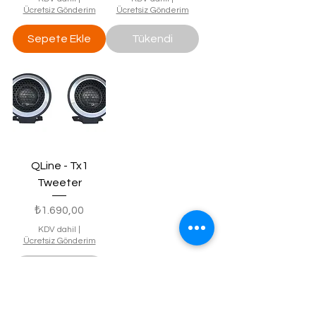
Ücretsiz Gönderim
Ücretsiz Gönderim
Sepete Ekle
Tükendi
QLine - Tx1
Tweeter
Fiyat
₺1.690,00
KDV dahil
|
Ücretsiz Gönderim
Tükendi