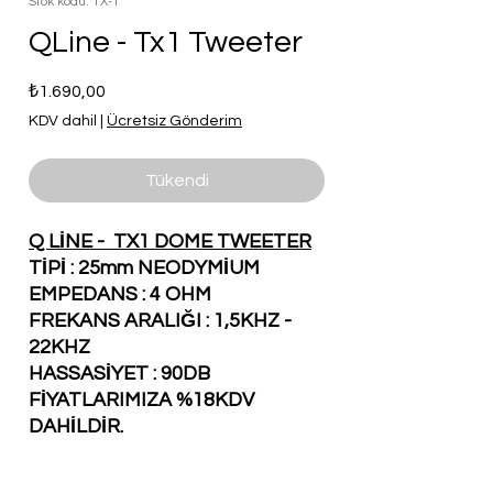
Stok kodu: TX-1
QLine - Tx1 Tweeter
Fiyat
₺1.690,00
KDV dahil
|
Ücretsiz Gönderim
Tükendi
Q LİNE - TX1​ DOME TWEETER
TİPİ : 25mm NEODYMİUM
EMPEDANS : 4 OHM
FREKANS ARALIĞI : 1,5KHZ -
22KHZ
HASSASİYET : 90DB
FİYATLARIMIZA %18KDV
DAHİLDİR.