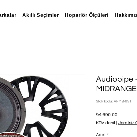
rkalar
Akıllı Seçimler
Hoparlör Ölçüleri
Hakkımı
Audiopipe
MIDRANGE
Stok kodu: APMB-6ST
Fiyat
₺4.690,00
KDV dahil
|
Ücretsiz
Adet
*