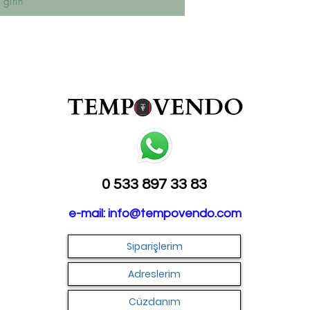
0 533 897 33 83
e-mail:
info@tempovendo.com
Siparişlerim
Adreslerim
Cüzdanım