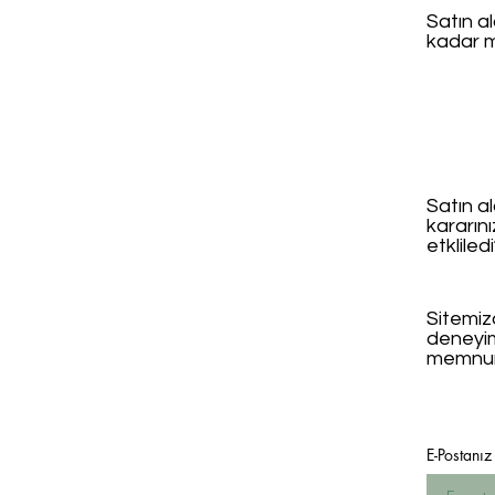
Satın a
kadar 
Satın al
kararın
etkliled
Sitemizd
deneyi
memnun
E-Postanız