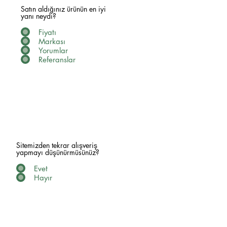
Satın aldığınız ürünün en iyi
yanı neydi?
Fiyatı
Markası
Yorumlar
Referanslar
Sitemizden tekrar alışveriş
yapmayı düşünürmüsünüz?
Evet
Hayır