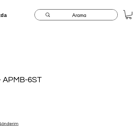
zda
 - APMB-6ST
 Gönderim