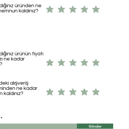
ldığınız üründen ne
memnun kaldınız?
dığınız ürünün fiyatı
ızı ne kadar
i?
eki alışveriş
minden ne kadar
 kaldınız?
Gönder