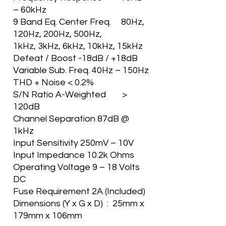
– 60kHz
9 Band Eq. Center Freq. 80Hz,
120Hz, 200Hz, 500Hz,
1kHz, 3kHz, 6kHz, 10kHz, 15kHz
Defeat / Boost -18dB / +18dB
Variable Sub. Freq. 40Hz – 150Hz
THD + Noise < 0.2%
S/N Ratio A-Weighted >
120dB
Channel Separation 87dB @
1kHz
Input Sensitivity 250mV – 10V
Input Impedance 10.2k Ohms
Operating Voltage 9 – 18 Volts
DC
Fuse Requirement 2A (Included)
Dimensions (Y x G x D) : 25mm x
179mm x 106mm