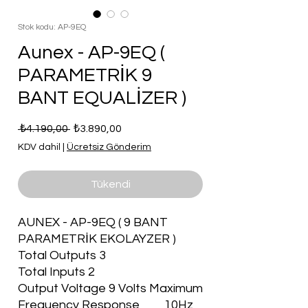
Stok kodu: AP-9EQ
Aunex - AP-9EQ (
PARAMETRİK 9
BANT EQUALİZER )
Normal
İndirimli
 ₺4.190,00 
₺3.890,00
Fiyat
Fiyat
KDV dahil
|
Ücretsiz Gönderim
Tükendi
AUNEX - AP-9EQ ( 9 BANT
PARAMETRİK EKOLAYZER )
Total Outputs 3
Total Inputs 2
Output Voltage 9 Volts Maximum
Frequency Response 10Hz