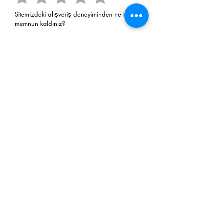
Sitemizdeki alışveriş deneyiminden ne kadar
memnun kaldınız?
Sitemizden tekrar alışveriş yapmayı
düşünürmüsünüz?
Evet
Hayır
E-Postanız
Gönder