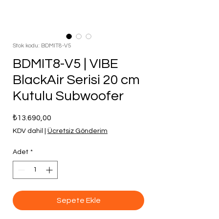
Stok kodu: BDMIT8-V5
BDMIT8-V5 | VIBE
BlackAir Serisi 20 cm
Kutulu Subwoofer
Fiyat
₺13.690,00
KDV dahil
|
Ücretsiz Gönderim
Adet
*
Sepete Ekle