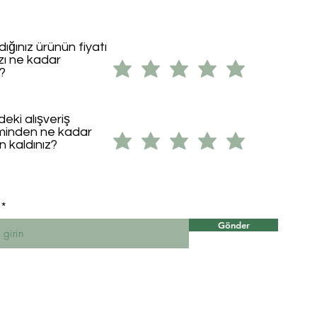
dığınız ürünün fiyatı
ızı ne kadar
i?
eki alışveriş
minden ne kadar
 kaldınız?
Gönder