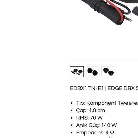
EDBX1TN-E1 | EDGE DBX Se
Tip: Komponent Tweete
Çap: 4,8 cm
RMS: 70 W
Anlık Güç: 140 W
Empedans: 4 Ω