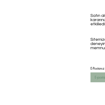
Satın al
kararın
etkliled
Sitemizd
deneyi
memnun
E-Postanız