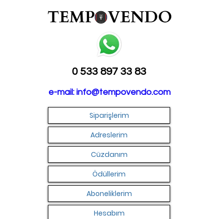
0 533 897 33 83
e-mail:
info@tempovendo.com
Siparişlerim
Adreslerim
Cüzdanım
Ödüllerim
Aboneliklerim
Hesabım