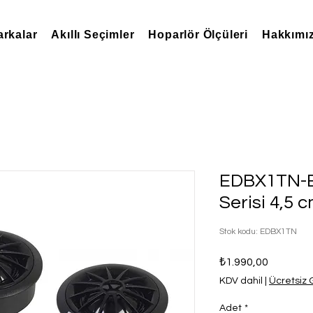
rkalar
Akıllı Seçimler
Hoparlör Ölçüleri
Hakkımı
EDBX1TN-E
Serisi 4,5 
Stok kodu: EDBX1TN
Fiyat
₺1.990,00
KDV dahil
|
Ücretsiz
Adet
*