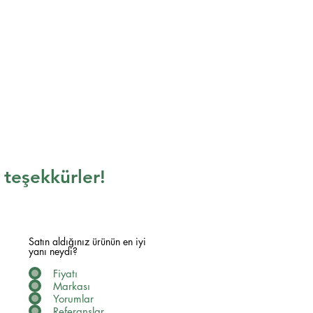
n teşekkürler!
Satın aldığınız ürünün en iyi
yanı neydi?
Fiyatı
Markası
Yorumlar
Referanslar