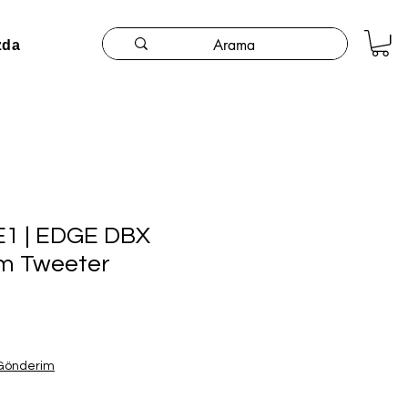
zda
1 | EDGE DBX
cm Tweeter
 Gönderim