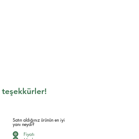
n teşekkürler!
Satın aldığınız ürünün en iyi
yanı neydi?
Fiyatı