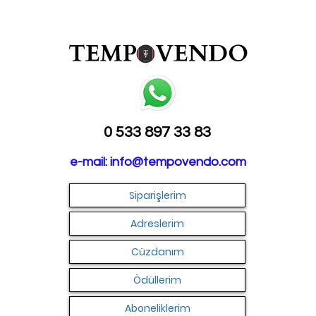
0 533 897 33 83
e-mail:
info@tempovendo.com
Siparişlerim
Adreslerim
Cüzdanım
Ödüllerim
Aboneliklerim