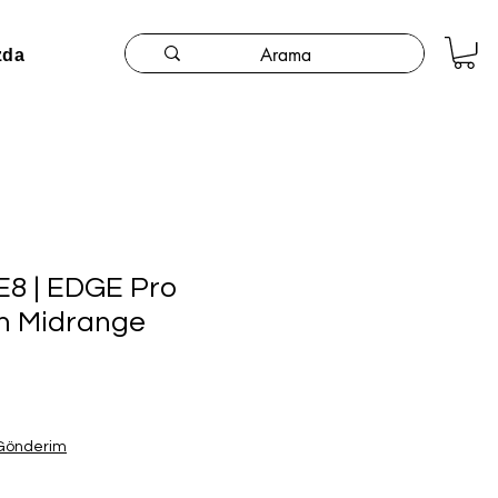
zda
8 | EDGE Pro
cm Midrange
 Gönderim