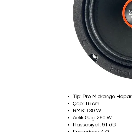
Tip: Pro Midrange Hopar
Çap: 16 cm
RMS: 130 W
Anlık Güç: 260 W
Hassasiyet: 91 dB
Empedans: 4 Ω