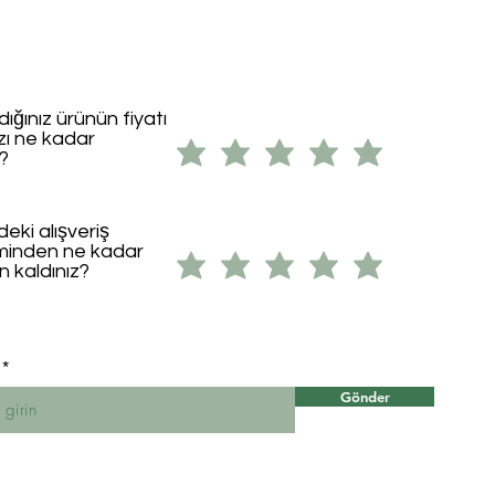
dığınız ürünün fiyatı
ızı ne kadar
i?
eki alışveriş
minden ne kadar
 kaldınız?
Gönder