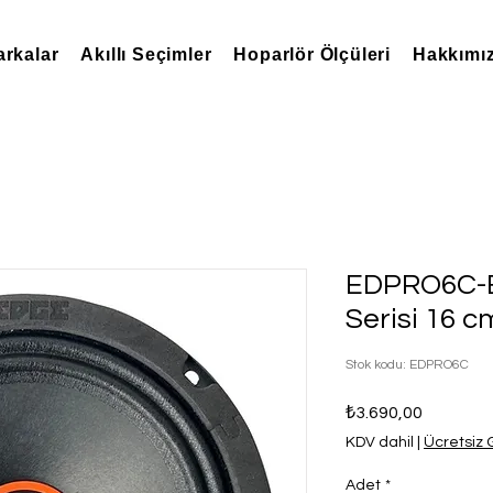
rkalar
Akıllı Seçimler
Hoparlör Ölçüleri
Hakkımı
EDPRO6C-E
Serisi 16 
Stok kodu: EDPRO6C
Fiyat
₺3.690,00
KDV dahil
|
Ücretsiz
Adet
*