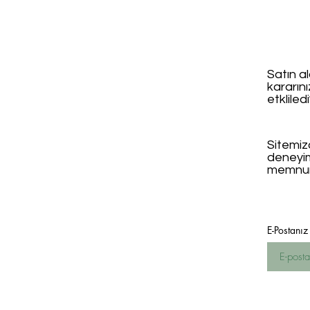
Satın al
kararın
etkliled
Sitemizd
deneyi
memnun
E-Postanız