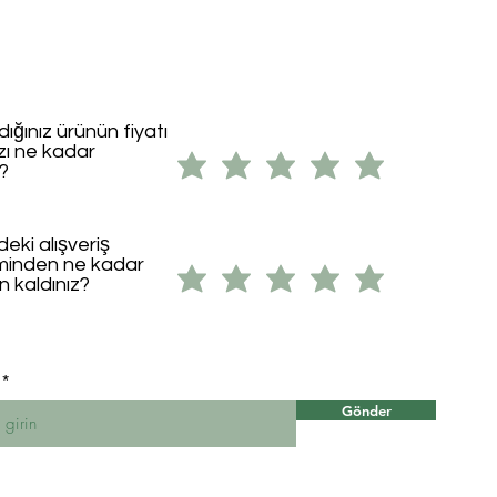
dığınız ürünün fiyatı
ızı ne kadar
i?
eki alışveriş
minden ne kadar
 kaldınız?
Gönder