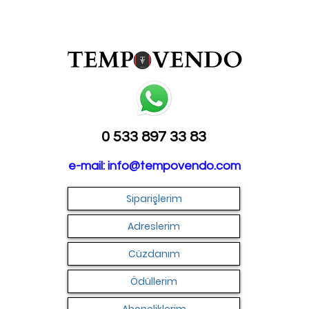
0 533 897 33 83
e-mail:
info@tempovendo.com
Siparişlerim
Adreslerim
Cüzdanım
Ödüllerim