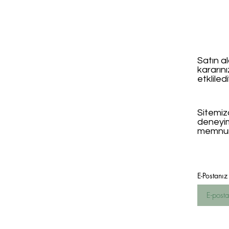
Satın al
kararın
etkliled
Sitemizd
deneyi
memnun
E-Postanız