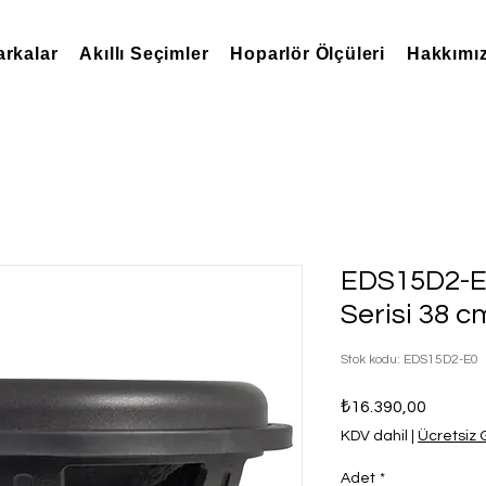
rkalar
Akıllı Seçimler
Hoparlör Ölçüleri
Hakkımı
EDS15D2-E
Serisi 38 
Stok kodu: EDS15D2-E0
Fiyat
₺16.390,00
KDV dahil
|
Ücretsiz
Adet
*