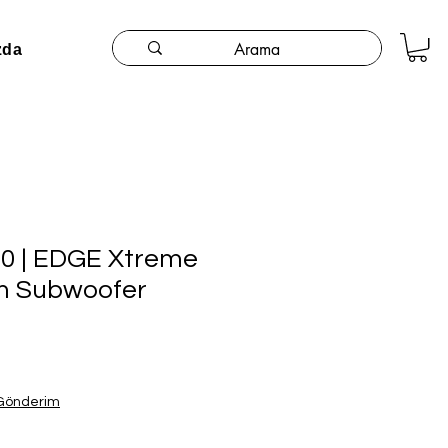
zda
0 | EDGE Xtreme
cm Subwoofer
 Gönderim