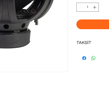
TAKSİT
TÜM KREDİ KARTLAR
İMKANI İÇİN İLETİŞİ