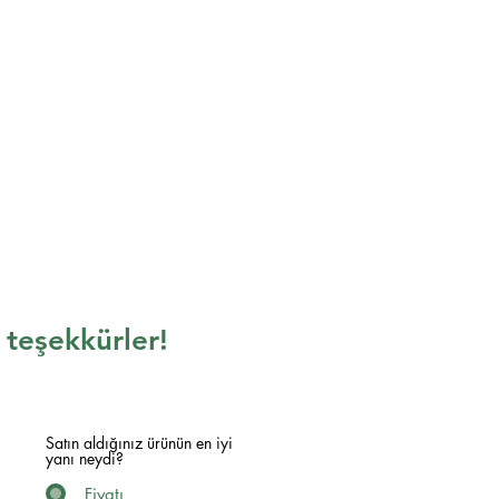
n teşekkürler!
Satın aldığınız ürünün en iyi
yanı neydi?
Fiyatı