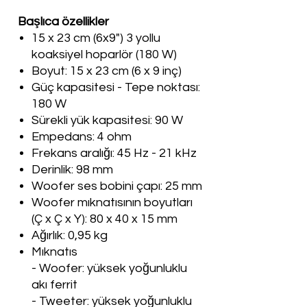
Başlıca özellikler
15 x 23 cm (6x9") 3 yollu
koaksiyel hoparlör (180 W)
Boyut: 15 x 23 cm (6 x 9 inç)
Güç kapasitesi - Tepe noktası:
180 W
Sürekli yük kapasitesi: 90 W
Empedans: 4 ohm
Frekans aralığı: 45 Hz - 21 kHz
Derinlik: 98 mm
Woofer ses bobini çapı: 25 mm
Woofer mıknatısının boyutları
(Ç x Ç x Y): 80 x 40 x 15 mm
Ağırlık: 0,95 kg
Mıknatıs
- Woofer: yüksek yoğunluklu
akı ferrit
- Tweeter: yüksek yoğunluklu