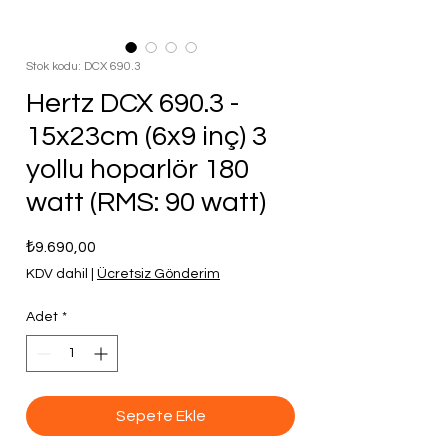
Stok kodu: DCX 690.3
Hertz DCX 690.3 -
15x23cm (6x9 inç) 3
yollu hoparlör 180
watt (RMS: 90 watt)
Fiyat
₺9.690,00
KDV dahil
|
Ücretsiz Gönderim
Adet
*
Sepete Ekle