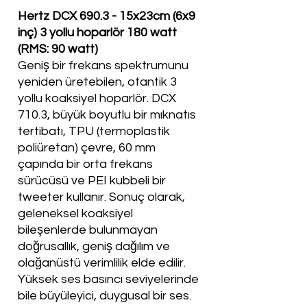
Hertz DCX 690.3 - 15x23cm (6x9
inç) 3 yollu hoparlör 180 watt
(RMS: 90 watt)
Geniş bir frekans spektrumunu
yeniden üretebilen, otantik 3
yollu koaksiyel hoparlör. DCX
710.3, büyük boyutlu bir mıknatıs
tertibatı, TPU (termoplastik
poliüretan) çevre, 60 mm
çapında bir orta frekans
sürücüsü ve PEI kubbeli bir
tweeter kullanır. Sonuç olarak,
geleneksel koaksiyel
bileşenlerde bulunmayan
doğrusallık, geniş dağılım ve
olağanüstü verimlilik elde edilir.
Yüksek ses basıncı seviyelerinde
bile büyüleyici, duygusal bir ses.