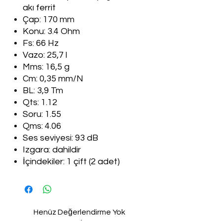
akı ferrit
Çap: 170 mm
Konu: 3.4 Ohm
Fs: 66 Hz
Vazo: 25,7 l
Mms: 16,5 g
Cm: 0,35 mm/N
BL: 3,9 Tm
Qts: 1.12
Soru: 1.55
Qms: 4.06
Ses seviyesi: 93 dB
Izgara: dahildir
İçindekiler: 1 çift (2 adet)
Henüz Değerlendirme Yok