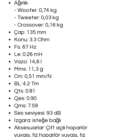
Ağırlık
- Woofer: 0,74 kg
- Tweeter: 0,03 kg
- Crossover: 0,16 kg
Çap: 135 mm
Konu: 3.3 Ohm
Fs: 67 Hz
Le: 0.26 mH
Vazo: 14,6 l
Mms: 11,3 g
Cm: 0,51 mm/N
BL: 4.2 Tm
Qts: 0.81
Qes: 0.90
Qms: 7.59
Ses seviyesi: 93 dB
Izgara: isteğe bağlı
Aksesuarlar: Çift açılı hoparlör
yuvası, tiz hoparlör yuvası, tiz