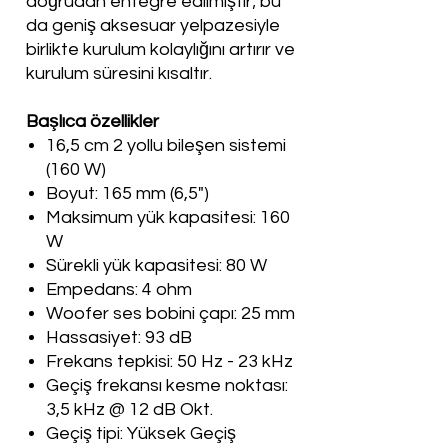
doğrudan entegre edilmiştir; bu
da geniş aksesuar yelpazesiyle
birlikte kurulum kolaylığını artırır ve
kurulum süresini kısaltır.
Başlıca özellikler
16,5 cm 2 yollu bileşen sistemi
(160 W)
Boyut: 165 mm (6,5")
Maksimum yük kapasitesi: 160
W
Sürekli yük kapasitesi: 80 W
Empedans: 4 ohm
Woofer ses bobini çapı: 25 mm
Hassasiyet: 93 dB
Frekans tepkisi: 50 Hz - 23 kHz
Geçiş frekansı kesme noktası:
3,5 kHz @ 12 dB Okt.
Geçiş tipi: Yüksek Geçiş