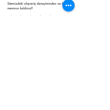
Sitemizdeki alışveriş deneyiminden ne kadar
memnun kaldınız?
Sitemizden tekrar alışveriş yapmayı
düşünürmüsünüz?
Evet
Hayır
E-Postanız
Gönder