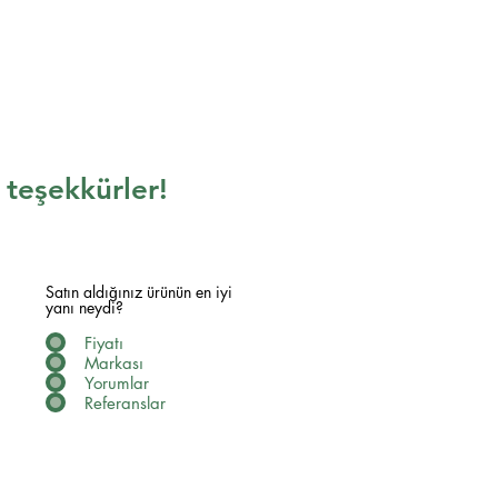
n teşekkürler!
Satın aldığınız ürünün en iyi
yanı neydi?
Fiyatı
Markası
Yorumlar
Referanslar