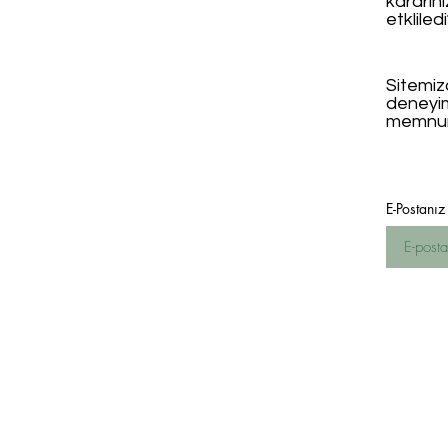
kararın
etkliled
Sitemizd
deneyi
memnun
E-Postanız