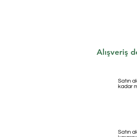
Alışveriş d
Satın a
kadar 
Satın al