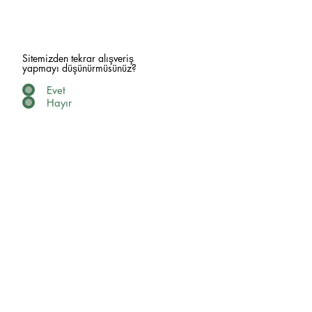
Sitemizden tekrar alışveriş
yapmayı düşünürmüsünüz?
Evet
Hayır