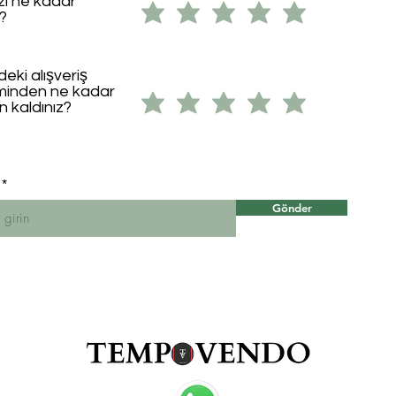
ızı ne kadar
i?
eki alışveriş
minden ne kadar
 kaldınız?
Gönder