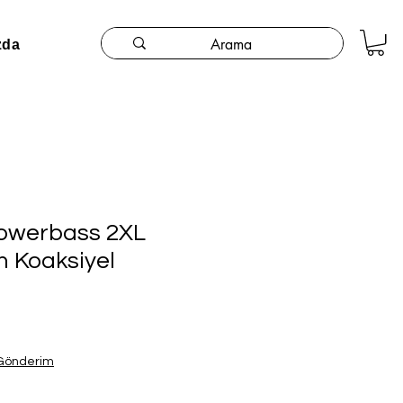
zda
Powerbass 2XL
m Koaksiyel
 Gönderim