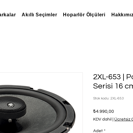
rkalar
Akıllı Seçimler
Hoparlör Ölçüleri
Hakkımı
2XL-653 | 
Serisi 16 c
Stok kodu: 2XL-653
Fiyat
₺4.990,00
KDV dahil
|
Ücretsiz
Adet
*