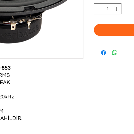
-653
 RMS
PEAK
20kHz
CM
AHİLDİR.