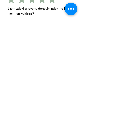
Sitemizdeki alışveriş deneyiminden ne kadar
memnun kaldınız?
Sitemizden tekrar alışveriş yapmayı
düşünürmüsünüz?
Evet
Hayır
E-Postanız
Gönder