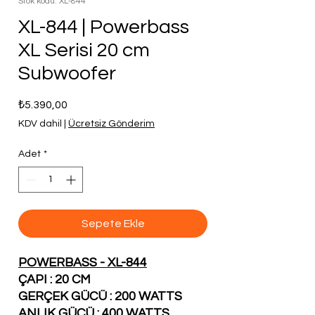
Stok kodu: XL-844
XL-844 | Powerbass
XL Serisi 20 cm
Subwoofer
Fiyat
₺5.390,00
KDV dahil
|
Ücretsiz Gönderim
Adet
*
Sepete Ekle
POWERBASS - XL-844
ÇAPI : 20 CM
GERÇEK GÜCÜ : 200 WATTS
ANLIK GÜCÜ : 400 WATTS