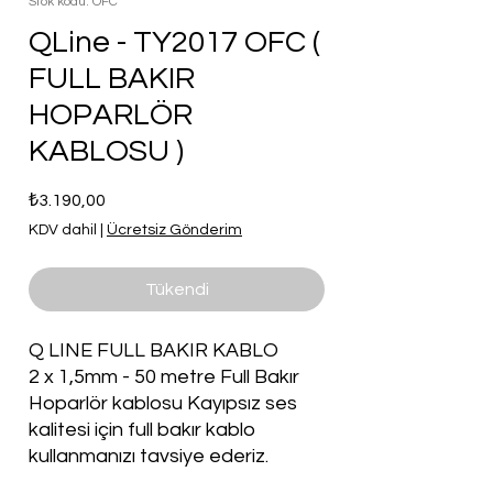
Stok kodu: OFC
QLine - TY2017 OFC (
FULL BAKIR
HOPARLÖR
KABLOSU )
Fiyat
₺3.190,00
KDV dahil
|
Ücretsiz Gönderim
Tükendi
Q LINE FULL BAKIR KABLO
2 x 1,5mm - 50 metre Full Bakır
Hoparlör kablosu Kayıpsız ses
kalitesi için full bakır kablo
kullanmanızı tavsiye ederiz.