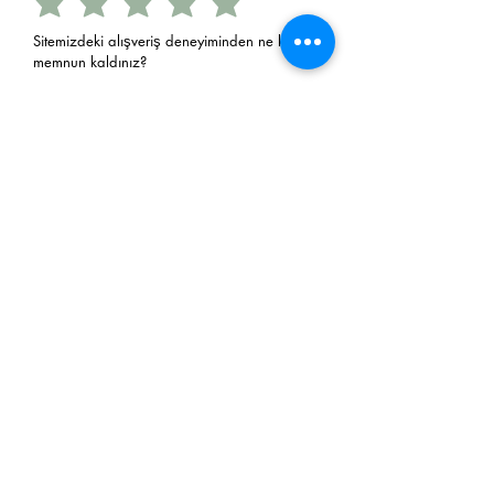
Sitemizdeki alışveriş deneyiminden ne kadar
memnun kaldınız?
Sitemizden tekrar alışveriş yapmayı
düşünürmüsünüz?
Evet
Hayır
E-Postanız
Gönder