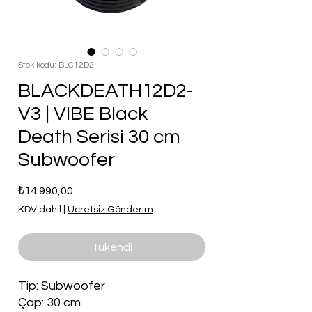
Stok kodu: BLC12D2
BLACKDEATH12D2-
V3 | VIBE Black
Death Serisi 30 cm
Subwoofer
Fiyat
₺14.990,00
KDV dahil
|
Ücretsiz Gönderim
Tükendi
Tip: Subwoofer
Çap: 30 cm