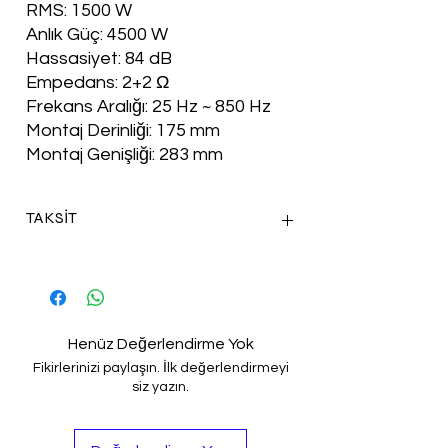
RMS: 1500 W
Anlık Güç: 4500 W
Hassasiyet: 84 dB
Empedans: 2+2 Ω
Frekans Aralığı: 25 Hz ~ 850 Hz
Montaj Derinliği: 175 mm
Montaj Genişliği: 283 mm
TAKSİT
TÜM KREDİ KARTLARINA VADE FARKSIZ
3 TAKSİT İMKANI İÇİN İLETİŞİME GEÇİNİZ.
Henüz Değerlendirme Yok
Fikirlerinizi paylaşın. İlk değerlendirmeyi
siz yazın.