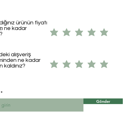
dığınız ürünün fiyatı
ızı ne kadar
i?
eki alışveriş
minden ne kadar
 kaldınız?
Gönder