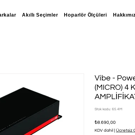
rkalar
Akıllı Seçimler
Hoparlör Ölçüleri
Hakkımı
Vibe - Pow
(MICRO) 4
AMPLİFİK
Stok kodu: 65.4M
Fiyat
₺8.690,00
KDV dahil
|
Ücretsiz