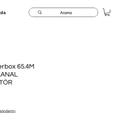
zda
erbox 65.4M
 KANAL
ATÖR
 Gönderim