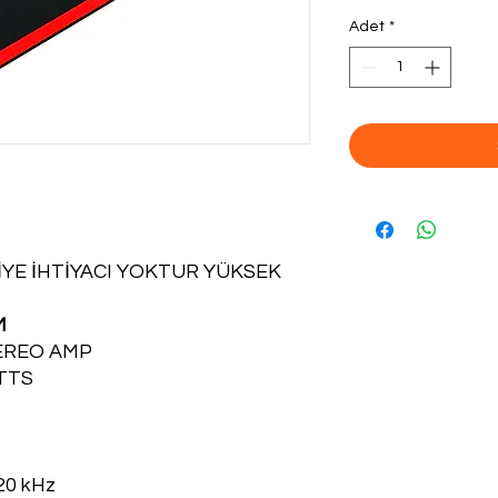
Adet
*
YE İHTİYACI YOKTUR YÜKSEK
M
TEREO AMP
TTS
20 kHz