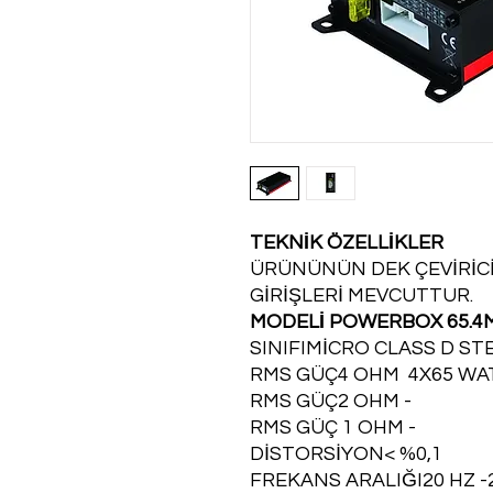
TEKNİK ÖZELLİKLER
ÜRÜNÜNÜN DEK ÇEVİRİCİ
GİRİŞLERİ MEVCUTTUR.
MODELİ POWERBOX 65.4
SINIFIMİCRO CLASS D S
RMS GÜÇ4 OHM 4X65 WA
RMS GÜÇ2 OHM -
RMS GÜÇ 1 OHM -
DİSTORSİYON< %0,1
FREKANS ARALIĞI20 HZ -