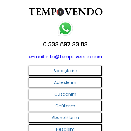
0 533 897 33 83
e-mail:
info@tempovendo.com
Siparişlerim
Adreslerim
Cüzdanım
Ödüllerim
Aboneliklerim
Hesabım