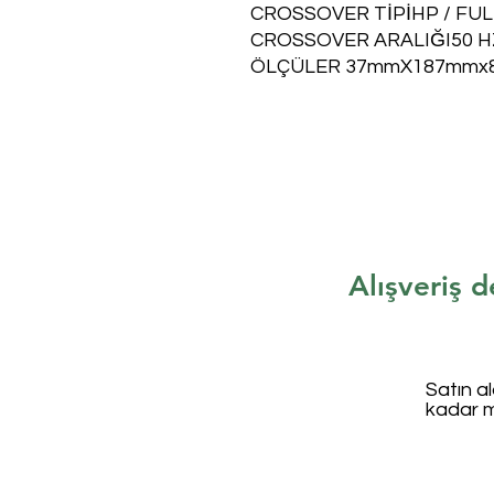
CROSSOVER TİPİHP / FUL
CROSSOVER ARALIĞI50 H
ÖLÇÜLER 37mmX187mmx
Alışveriş d
Satın a
kadar 