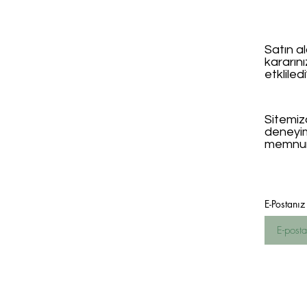
Satın al
kararın
etkliled
Sitemizd
deneyi
memnun
E-Postanız