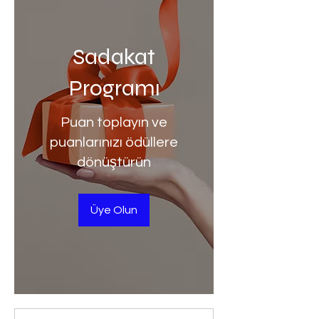
Sadakat
Programı
Puan toplayın ve
puanlarınızı ödüllere
dönüştürün
Üye Olun