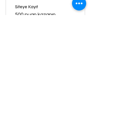
Siteye Kayıt
500 puan kazanın
Ürün Satın Alma
Harcanan her ₺1 için 1
puan kazanın
Üye Ol Puan Kazan
1.000 puan kazanın
03
Ödüller Kazanın